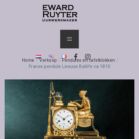
Home
/
Verkoop
/
Pendules en tafelklokken
/
Franse pendule Liseuse Ballife ca 1810