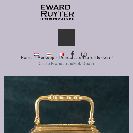
Home
/
Verkoop
/
Pendules en tafelklokken
/
Grote Franse reisklok Oudin