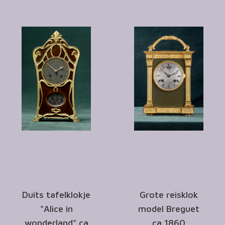
Duits tafelklokje
Grote reisklok
"Alice in
model Breguet
wonderland" ca
ca 1860