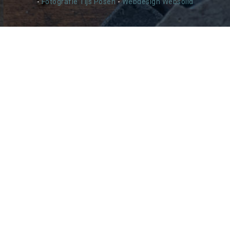
-
Fotografie Tijs Posen
-
Webdesign Websolid