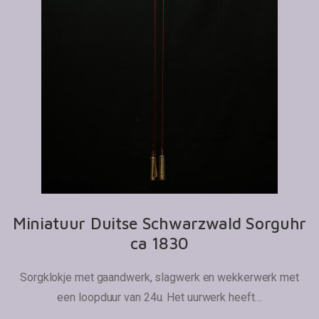
Miniatuur Duitse Schwarzwald Sorguhr
ca 1830
Sorgklokje met gaandwerk, slagwerk en wekkerwerk met
een loopduur van 24u. Het uurwerk heeft…