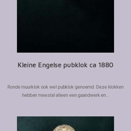
Kleine Engelse pubklok ca 1880
Ronde muurklok ook wel pubklok genoemd. Deze klokken
hebben meestal alleen een gaandwerk en…