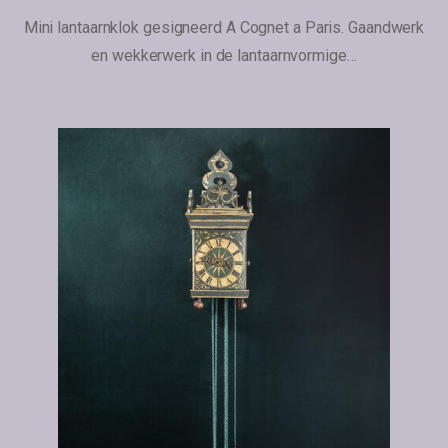
Mini lantaarnklok gesigneerd A Cognet a Paris. Gaandwerk
en wekkerwerk in de lantaarnvormige…