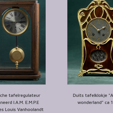
sche tafelregulateur
Duits tafelklokje "A
neerd I.A.M. E.M.P.E
wonderland" ca 
es Louis Vanhoolandt