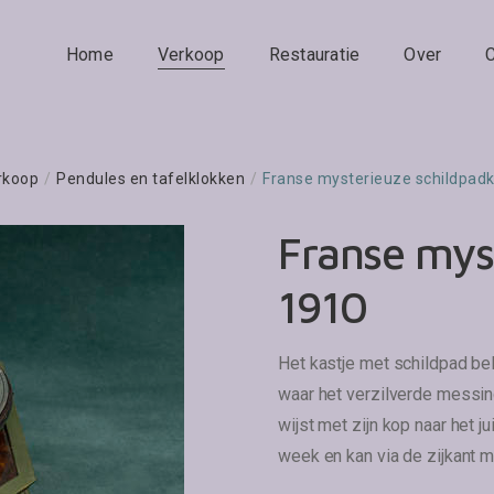
Home
Verkoop
Restauratie
Over
rkoop
/
Pendules en tafelklokken
/
Franse mysterieuze schildpadk
Franse myst
1910
Het kastje met schildpad b
waar het verzilverde messing
wijst met zijn kop naar het 
week en kan via de zijkant m