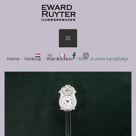
Home
/
Verkoop
/
Wandklokken
/
Klein Jockele hangklokje