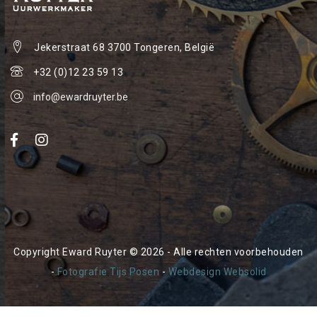
Jekerstraat 68
3700 Tongeren, België
+32 (0)12 23 59 13
info@ewardruyter.be
Copyright Eward Ruyter © 2026 - Alle rechten voorbehouden
-
Fotografie Tijs Posen
-
Webdesign Websolid